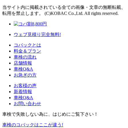
当サイト内に掲載されている全ての画像・文章の無断転載、
転用を禁止します。 (C)KOBAC Co.,Ltd. All rights reserved.
8,800
円
ウェブ見積り
完全無料!
コバックとは
料金＆プラン
車検の流れ
店舗情報
車検Q&A
お急ぎの方
お客様の声
新着情報
車検Q&A
お問い合わせ
車検で失敗しない為に、はじめにご覧下さい！
車検のコバックは
ここが違う!